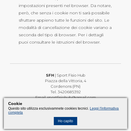
impostazioni presenti nel browser. Da notare,
però, che senza i cookie non ti sarà possibile
sfruttare appieno tutte le funzioni del sito. Le
modalità di cancellazione dei cookie variano a
seconda del tipo di browser. Per i dettagli
puoi consultare le istruzioni del browser.
SFH
| Sport Fisio Hub
Piazza della Vittoria, 4
Cordenons (PN)
Tel. 3420685392
Email.
sportfisiohub@gmail.com
Cookie
PI 01826650937
Questo sito utilizza esclusivamnete cookies tecnici.
Leggi l'informativa
completa
Policy, Privacy, Cookies
By Explico.biz
Ho capito